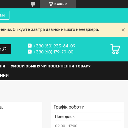
Кошик
ам
нчений. Очікуйте завтра дзвінок нашого менеджера.
+380 (50) 933-64-09
и
+380 (68) 179-79-80
НЯ
УМОВИ ОБМІНУ ЧИ ПОВЕРНЕННЯ ТОВАРУ
ВИНИ
а,
Графік роботи
Понеділок
09:00
17:00