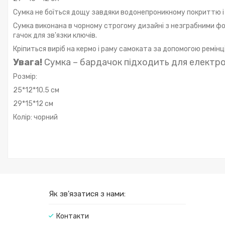
Сумка не боїться дощу завдяки водонепроникному покриттю і
Сумка виконана в чорному строгому дизайні з незграбними фор
гачок для зв'язки ключів.
Кріпиться виріб на кермо і раму самоката за допомогою ремінц
Увага!
Сумка – бардачок підходить для електро
Розмір:
25*12*10.5 см
29*15*12 см
Колір: чорний
Як зв'язатися з нами:
Контакти