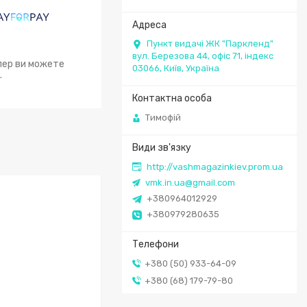
Пункт видачі ЖК "Паркленд"
вул. Березова 44, офіс 71, індекс
епер ви можете
03066, Київ, Україна
.
Тимофій
http://vashmagazinkiev.prom.ua
vmk.in.ua@gmail.com
+380964012929
+380979280635
+380 (50) 933-64-09
+380 (68) 179-79-80