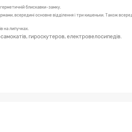
 герметичній блискавки-замку.
мами, всередині основне відділення і три кишеньки. Також всеред
ів на липучках.
самокатів, гироскутеров, електровелосипедів.