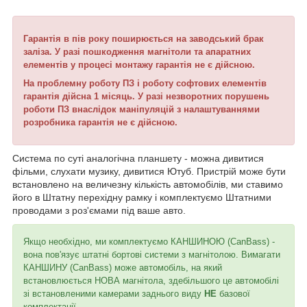
Гарантія в пів року поширюється на заводський брак
заліза.
У разі пошкодження магнітоли та апаратних
елементів у процесі монтажу гарантія не є дійсною.
На проблемну роботу ПЗ і роботу софтових елементів
гарантія дійсна 1 місяць.
У разі незворотних порушень
роботи ПЗ внаслідок маніпуляцій з налаштуваннями
розробника гарантія не є дійсною.
Система по суті аналогічна планшету - можна дивитися
фільми, слухати музику, дивитися Ютуб. Пристрій може бути
встановлено на величезну кількість автомобілів, ми ставимо
його в Штатну перехідну рамку і комплектуємо Штатними
проводами з роз'ємами під ваше авто.
Якщо необхідно, ми комплектуємо КАНШИНОЮ (CanBass) -
вона пов'язує штатні бортові системи з магнітолою. Вимагати
КАНШИНУ (CanBass) може автомобіль, на який
встановлюється НОВА магнітола, здебільшого це автомобілі
зі встановленими камерами заднього виду
НЕ
базової
комплектації.