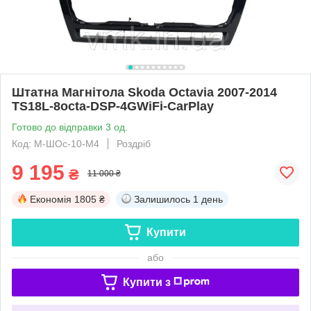
Штатна Магнітола Skoda Octavia 2007-2014
TS18L-8octa-DSP-4GWiFi-CarPlay
Готово до відправки 3 од.
Код: М-ШОс-10-М4
Роздріб
9 195
₴
11 000 ₴
Економія
1805 ₴
Залишилось
1 день
Купити
або
Купити з