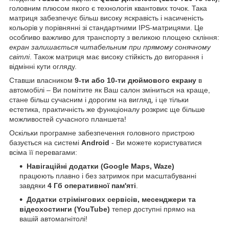
головним плюсом якого є технологія квантових точок. Така
матриця забезпечує більш високу яскравість і насиченість
кольорів у порівнянні зі стандартними IPS-матрицями. Це
особливо важливо для транспорту з великою площею скління:
екран залишається читабельним при прямому сонячному
світлі
. Також матриця має високу стійкість до вигорання і
відмінні кути огляду.
Ставши власником
9-ти або 10-ти дюймового екрану
в
автомобілі – Ви помітите як Ваш салон зміниться на краще,
стане більш сучасним і дорогим на вигляд, і це тільки
естетика, практичність же функціоналу розкриє ще більше
можливостей сучасного планшета!
Оскільки програмне забезпечення головного пристрою
базується на системі
Android
- Ви можете користуватися
всіма її перевагами:
Навігаційні додатки (Google Maps, Waze)
працюють плавно і без затримок при масштабуванні
завдяки
4 Гб оперативної пам'яті
.
Додатки стрімінгових сервісів, месенджери та
відеохостинги (YouTube)
тепер доступні прямо на
вашій автомагнітолі!