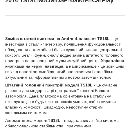
2014 TS18L-8octa-DSP-4GWiFi-CarPlay
Заміна штатної системи на Android-планшет TS18L
- це
інвестиція в стайлінг інтер'єру, поліпшення функціональності
обладнання автомобіля і більш сучасний вигляд центральної
консолі. Безліч функціоналу додає заміна штатного головного
пристрою на повноцінний мультимедійний центр.
Управління
кнопками на кермі, навігація
, а найприємніше - це зовнішній
вигляд панелі автомобіля, який оновлюється і стає більш
актуальним та інформативним з новою автомагнітолою.
Штатний головний пристрій моделі TS18L
- це сучасне
рішення для модернізації центральної консолі Вашого
автомобіля. Дана платформа орієнтована на стабільну
експлуатацію в будь-яких дорожніх умовах, забезпечуючи
власнику комфорт і швидкодію, недоступну старим
заводським системам.
Автомагнітола моделі
TS18L
- представник лінійки систем з
обчислювальною стабільністю і практичними