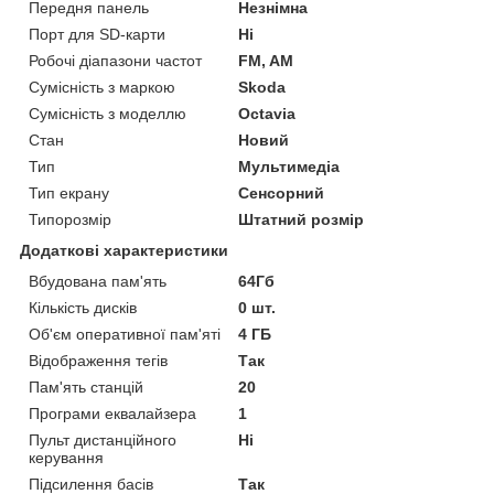
Передня панель
Незнімна
Порт для SD-карти
Ні
Робочі діапазони частот
FM, AM
Сумісність з маркою
Skoda
Сумісність з моделлю
Octavia
Стан
Новий
Тип
Мультимедіа
Тип екрану
Сенсорний
Типорозмір
Штатний розмір
Додаткові характеристики
Вбудована пам'ять
64Гб
Кількість дисків
0 шт.
Об'єм оперативної пам'яті
4 ГБ
Відображення тегів
Так
Пам'ять станцій
20
Програми еквалайзера
1
Пульт дистанційного
Ні
керування
Підсилення басів
Так