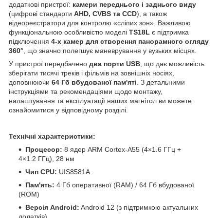
додаткові пристрої:
камери переднього і заднього виду
(цифрові стандарти
AHD, CVBS та CCD
), а також
відеореєстратори для контролю «сліпих зон». Важливою
функціональною особливістю моделі
TS18L
є підтримка
підключення
4-х камер для створення панорамного огляду
360°
, що значно полегшує маневрування у вузьких місцях.
У пристрої передбачено
два порти USB
, що дає можливість
зберігати тисячі треків і фільмів на зовнішніх носіях,
доповнюючи
64 Гб вбудованої пам'яті
. З детальними
інструкціями та рекомендаціями щодо монтажу,
налаштування та експлуатації наших магнітол ви можете
ознайомитися у відповідному розділі.
Технічні характеристики:
Процесор:
8 ядер ARM Cortex-A55 (4×1.6 ГГц +
4×1.2 ГГц), 28 нм
Чип CPU:
UIS8581A
Пам'ять:
4 Гб оперативної (RAM) / 64 Гб вбудованої
(ROM)
Версія Android:
Android 12 (з підтримкою актуальних
додатків)