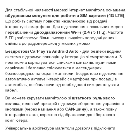
Для стабільної наявності мережі інтернет магнітола оснащена
вбудованим модулем для роботи з SIM-картами (4G LTE)
,
що робить систему повністю незалежною від роздачі
інтернету зі смартфона. Для підключення к локальних мереж
передбачений
двохдіапазонний Wi-Fi (2.4 і 5 ГГц)
. Частота
5 ГГц забезпечує більш високу швидкість передачі даних і
стійкість до радіоперешкод у міських умовах.
Бездротові CarPlay та Android Auto
- для безпеки водіння
система підтримує повноцінну інтеграцію зі смартфонами. З
нею можна користуватися списками контактів, музичними
сервісами і безпечно спілкуватися в месенджерах
безпосередньо на екрані магнітоли. Бездротове підключення
автоматично активує інтерфейс смартфона при посадці в
автомобіль, позбавляючи від необхідності використовувати
кабелі.
Ви можете керувати магнітолою зі
штатного рульового
колеса
, головний пристрій підтримує збереження управління
кнопками (через навчання або
CAN-шину
), а також повну
інтеграцію з авто, коректно відображаючи дані бортового
комп'ютера.
Універсальна архітектура магнітоли дозволяє підключати