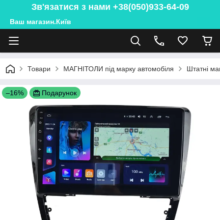
Зв'язатися з нами +38(050)933-64-09
Ваш магазин.Київ
Товари
МАГНІТОЛИ під марку автомобіля
Штатні ма
–16%
Подарунок