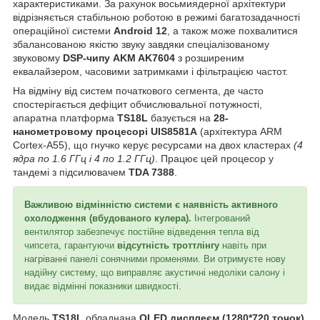
характеристиками. За рахунок восьмиядерної архітектури
відрізняється стабільною роботою в режимі багатозадачності
операційної системи
Android 12
, а також може похвалитися
збалансованою якістю звуку завдяки спеціалізованому
звуковому
DSP-чипу AKM AK7604
з розширеним
еквалайзером, часовими затримками і фільтрацією частот.
На відміну від систем початкового сегмента, де часто
спостерігається дефіцит обчислювальної потужності,
апаратна платформа
TS18L
базується на
28-
нанометровому процесорі UIS8581A
(архітектура ARM
Cortex-A55), що гнучко керує ресурсами на двох кластерах
(4
ядра по 1.6 ГГц і 4 по 1.2 ГГц)
. Працює цей процесор у
тандемі з підсилювачем
TDA 7388
.
Важливою відмінністю системи є наявність активного
охолодження (вбудованого кулера).
Інтегрований
вентилятор забезпечує постійне відведення тепла від
чипсета, гарантуючи
відсутність троттлінгу
навіть при
нагріванні панелі сонячними променями. Ви отримуєте нову
надійну систему, що виправляє акустичні недоліки салону і
видає відмінні показники швидкості.
Модель
TS18L
обладнана
QLED дисплеєм (1280*720 точок)
,