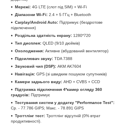
Мережі:
4G LTE (слот під SIM) + Wi-Fi
Діапазони Wi-Fi:
2.4 + 5 ГГц + Bluetooth
Carplay/Android Auto:
Підтримує (бездротове
підключення)
Роздільна здатність екрану:
1280*720
Тип дисплея:
QLED (9/10 дюймів)
Охолодження:
Активне (вбудований вентилятор)
Підсилювач звуку:
TDA 7388
Звуковий чип (DSP):
AKM AK7604
Навігація:
GPS (зі швидким пошуком супутників)
Камери заднього виду:
AHD + CVBS + CCD
Підтримка підключення 4*камер огляду 360
градусів:
Підтримує
Тестування систем у додатку "Performance Test":
Ср. - 77.786 GIPS; Макс. - 78.891 GIPS
Троттлінг тест:
Троттлінг відсутній (0% втрат
продуктивності).