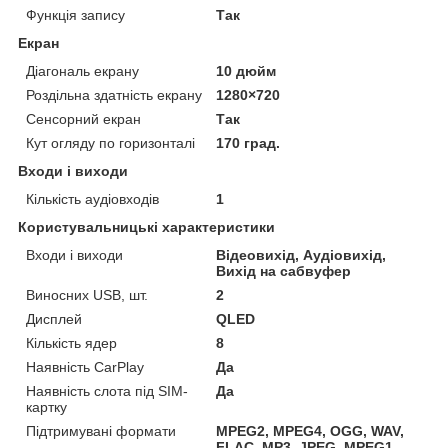
Функція запису
Так
Екран
Діагональ екрану
10 дюйм
Роздільна здатність екрану
1280×720
Сенсорний екран
Так
Кут огляду по горизонталі
170 град.
Входи і виходи
Кількість аудіовходів
1
Користувальницькі характеристики
Входи і виходи
Відеовихід, Аудіовихід,
Вихід на сабвуфер
Виносних USB, шт.
2
Дисплей
QLED
Кількість ядер
8
Наявність CarPlay
Да
Наявність слота під SIM-
Да
картку
Підтримувані формати
MPEG2, MPEG4, OGG, WAV,
FLAC, MP3, JPEG, MPEG1,