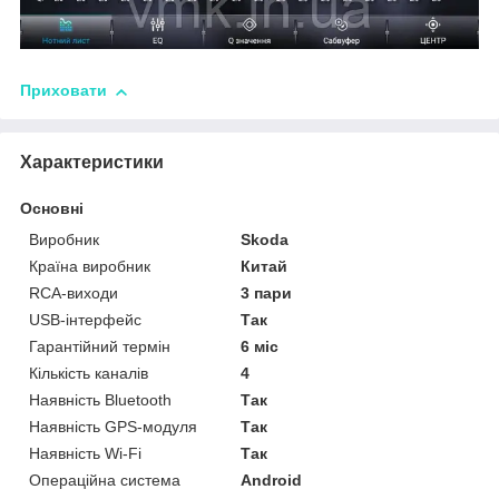
Приховати
Характеристики
Основні
Виробник
Skoda
Країна виробник
Китай
RCA-виходи
3 пари
USB-інтерфейс
Так
Гарантійний термін
6 міс
Кількість каналів
4
Наявність Bluetooth
Так
Наявність GPS-модуля
Так
Наявність Wi-Fi
Так
Операційна система
Android