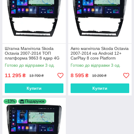
Штатна Магнітола Skoda
Авто магнітола Skoda Octavia
Octavia 2007-2014 ТОП
2007-2014 на Android 12+
платформа 9863 8 ядер 4G
CarPlay 8 core Platform
DSP
XyAuto
Готово до відправки 3 од.
Готово до відправки 3 од.
11 295
8 595
₴
₴
13 700 ₴
10 200 ₴
Купити
Купити
–13%
Подарунок