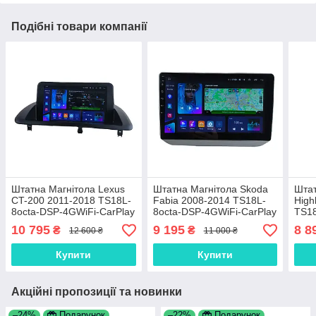
Подібні товари компанії
Штатна Магнітола Lexus
Штатна Магнітола Skoda
Штат
CT-200 2011-2018 TS18L-
Fabia 2008-2014 TS18L-
High
8octa-DSP-4GWiFi-CarPlay
8octa-DSP-4GWiFi-CarPlay
TS18
CarP
10 795
9 195
8 8
₴
₴
12 600 ₴
11 000 ₴
Купити
Купити
Акційні пропозиції та новинки
–24%
Подарунок
–22%
Подарунок