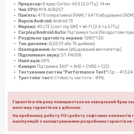
Процесор:
8 ядер Cortex-A53 (2.0 ГГц), 14 нм
Чип CPU:
MTK AC8257
Пам'ять:
4 Гб оперативної (RAM) / 64 Гб вбудованої (ROM
Версія Android:
Android 13
Мережі:
4G LTE (слот під SIM) + Wi-Fi (2.4 та 5 ГГц)
Carplay/Android Auto:
Підтримується (бездротове під
Роздільна здатність екрана:
1280*720
Тип дисплея:
QLED (9 або 10 дюймов)
Охолодження:
Активне (вбудований вентилятор)
Підсилювач звуку:
ST-PA008
Навігація:
GPS
Камери:
Підтримка 360° + AHD + CVBS + CCD
Тестування систем "Performance Test":
Ср. - 41.524
Троттлінг тест:
Стійкість частоти - 89%.
Гарантія в пів року поширюється на заводський брак зал
монтажу гарантія не є дійсною.
На проблемну роботу ПЗ і роботу софтових елементів га
маніпуляцій з налаштуваннями розробника гарантія не 