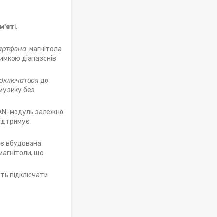
м'яті
.
артфона
: магнітола
имкою діапазонів
ідключатися
до
музику без
CAN-модуль залежно
підтримує
 є вбудована
магнітоли, що
ть підключати