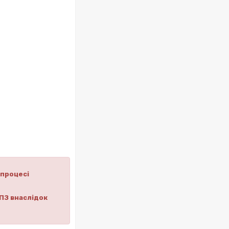
 процесі
ПЗ внаслідок