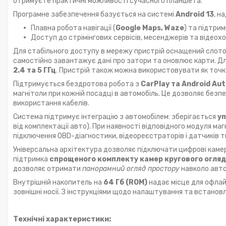
отримуєте практичні можливості сучасного планшета.
Програмне забезпечення базується на системі
Android 13
, н
Плавна робота навігації (
Google Maps, Waze
) та підтрим
Доступ до стрімінгових сервісів, месенджерів та відеохо
Для стабільного доступу в мережу пристрій оснащений слот
самостійно завантажує дані про затори та оновлює карти. 
2.4 та 5 ГГц
. Пристрій також можна використовувати як точк
Підтримується бездротова робота з
CarPlay та Android Au
магнітоли при кожній посадці в автомобіль. Це дозволяє без
використання кабелів.
Система підтримує інтеграцію з автомобілем: зберігається
уп
від комплектації авто). При наявності відповідного модуля м
підключення OBD-діагностики, відеореєстраторів і датчиків т
Універсальна архітектура дозволяє підключати цифрові кам
підтримка
спрощеного комплекту камер кругового огляд
дозволяє отримати
панорамний огляд простору
навколо автом
Внутрішній накопитель на
64 Гб (ROM)
надає місце для офлайн
зовнішні носії. З інструкціями щодо налаштування та встанов
Технічні характеристики: