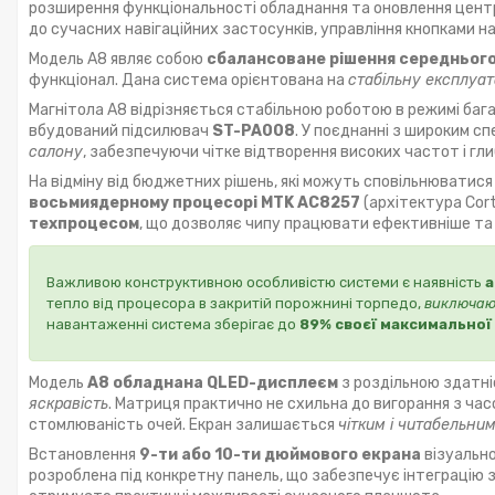
розширення функціональності обладнання та оновлення цент
до сучасних навігаційних застосунків, управління кнопками н
Модель А8 являє собою
сбалансоване рішення середньог
функціонал. Дана система орієнтована на
стабільну експлуат
Магнітола А8 відрізняється стабільною роботою в режимі баг
вбудований підсилювач
ST-PA008
. У поєднанні з широким 
салону
, забезпечуючи чітке відтворення високих частот і гл
На відміну від бюджетних рішень, які можуть сповільнюватися
восьмиядерному процесорі MTK AC8257
(архітектура Cort
техпроцесом
, що дозволяє чипу працювати ефективніше та 
Важливою конструктивною особливістю системи є наявність
а
тепло від процесора в закритій порожнині торпедо,
виключаю
навантаженні система зберігає до
89% своєї максимальної
Модель
А8 обладнана QLED-дисплеєм
з роздільною здатн
яскравість
. Матриця практично не схильна до вигорання з часо
стомлюваність очей. Екран залишається
чітким і читабельни
Встановлення
9-ти або 10-ти дюймового екрана
візуально
розроблена під конкретну панель, що забезпечує інтеграцію