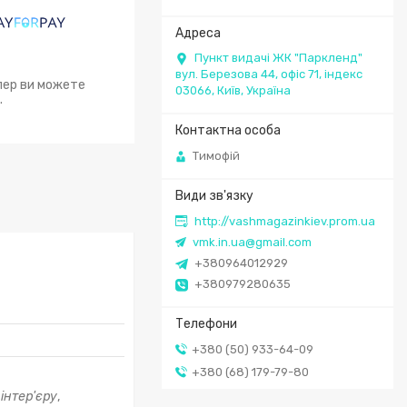
Пункт видачі ЖК "Паркленд"
вул. Березова 44, офіс 71, індекс
епер ви можете
03066, Київ, Україна
.
Тимофій
http://vashmagazinkiev.prom.ua
vmk.in.ua@gmail.com
+380964012929
+380979280635
+380 (50) 933-64-09
+380 (68) 179-79-80
інтер'єру
,