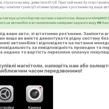
ми, слухати музику, дивитися Ютуб. Пристрій може бути встановл
амку і комплектуємо Штатними проводами з роз'ємами під ваше авт
 пов'язує штатні бортові системи з магнітолою. Вимагати КАНШИНУ
шого це автомобілі зі встановленими камерами заднього виду
НЕ
базо
ід ваше авто, зі штатними роз'ємами. Замінити 
ьки якщо ви вмієте демонтувати рідну систему бе
нелі автомобіля і відповідаєте на питання мене
дповідальність за невідповідність проводки та п
 не надано то вартість пересилок оплачує покупец
упівлі магнітоли, напишіть нам або залишт
найближчим часом передзвонимо!