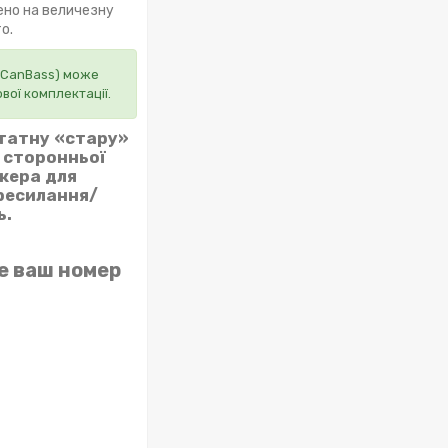
ено на величезну
о.
 (CanBass) може
вої комплектації.
штатну «стару»
з сторонньої
джера для
ересилання/
ь.
е ваш номер