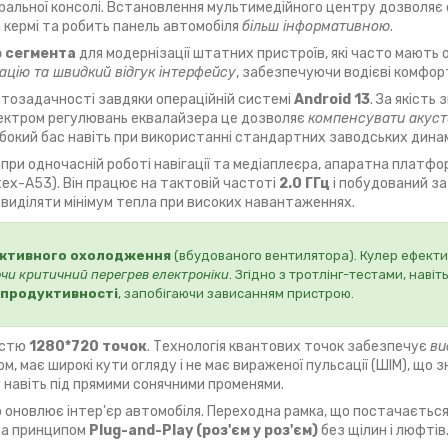
ральної консолі. Встановлення мультимедійного центру дозволяє
а кермі та робить панель автомобіля
більш інформативною
.
о сегмента
для модернізації штатних пристроїв, які часто мають
ацію та швидкий відгук інтерфейсу
, забезпечуючи водієві комфорт
атозадачності завдяки операційній системі
Android 13
. За якість
спектром регулювань еквалайзера це дозволяє
компенсувати акуст
ибокий бас навіть при використанні стандартних заводських динам
 при одночасній роботі навігації та медіаплеєра, апаратна платф
ex-A53). Він працює на тактовій частоті
2.0 ГГц
і побудований з
виділяти мінімум тепла при високих навантаженнях.
ктивного охолодження
(вбудованого вентилятора). Кулер ефекти
чи критичний перегрев електроніки
. Згідно з тротлінг-тестами, наві
 продуктивності
, запобігаючи зависанням пристрою.
істю
1280*720 точок
. Технологія квантових точок забезпечує
ви
м, має широкі кути огляду і не має вираженої пульсації (ШІМ), що 
м
навіть під прямими сонячними променями.
 оновлює інтер'єр автомобіля. Переходна рамка, що постачається 
 за принципом
Plug-and-Play (роз'єм у роз'єм)
без щілин і люфтів.