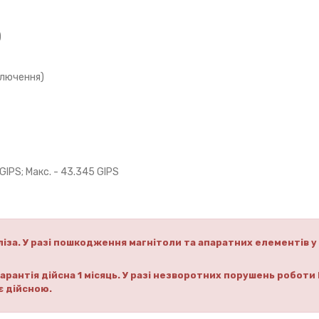
)
ключення)
 GIPS; Макс. - 43.345 GIPS
іза.
У разі пошкодження магнітоли та апаратних елементів у
рантія дійсна 1 місяць.
У разі незворотних порушень роботи 
є дійсною.