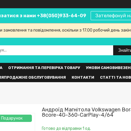
язатися з нами +38(050)933-64-09
Зателефонуй н
 замовлення та повідомлення, оскільки з 17.00 робочий день закі
Знайт
А
ОТРИМАННЯ ТА ПЕРЕВІРКА ТОВАРУ
УМОВИ САМОВИВЕЗЕН
ЛЯПРОДАЖНЕ ОБСЛУГОВУВАННЯ
КОНТАКТИ
СТАТТІ ТА НО
Андроїд Магнітола Volkswagen Bor
8core-4G-360-CarPlay-4/64
Подарунок
Готово до відправки 1 од.