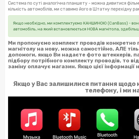
Система по суті аналогічна планшету - можна дивитися філь
кількість автомобілів, ми ставимо його в Штатну перехідну р
Якщо необхідно, ми комплектуємо КАНШИНОЮ (CanBass) - вона
автомобіль, на який встановлюється НОВА магнітола, здебіль
Ми пропонуємо комплект проводів конкретно п
магнітолу на нову, можна самостійно, АЛЕ тіл
допомоги, якщо Ви надаєте фото штеккерів, па
підбору потрібного комплекту проводів, то ві
заміну оплачує магазин. Якщо цієї інформації
Якщо у Вас залишилися питання щодо к
телефону, і ми 