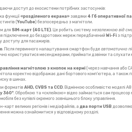
адаючи доступ до екосистеми потрібних застосунків:
ка функції
«розділеного екрана»
завдяки
4 Гб оперативної па
стингів (
YouTube
) безпосередньо з магнітоли.
ом для
SIM-карт (4G LTE)
. Це робить систему
незалежною від см
Для підключення до бездротових мереж передбачений
Wi-Fi
з підтр
у доступу для пасажирів.
to
. Після первинного налаштування смартфон буде
автоматично п
печно користуватися месенджерами, приймати дзвінки та слухати 
равління магнітолою з кнопок на кермі
(через навчання або 
агнітола коректно відображає дані бортового комп'ютера, а також 
иску в шинах.
ери форматів
AHD, CVBS та CCD
. Відмінною особливістю моделі А8
у 360°
. Обробкою та «склейкою» відео займається сам процесор 
обіля без купівлі окремого зовнішнього блоку управління.
-карт великих регіонів і медіафайлів, а
два порти USB
дозволяю
лення можна ознайомитися у відповідному розділі.