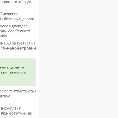
 отримати доступ
 обмежений
 і безпеку в дорозі.
 звуку відповідає
ичні особливості
іків.
орма А8 базується на
а
14-нанометровим
вно відводить
ть при тривалому
соку контрастність і
знижує
в комплекті,
 Крім естетики, ви