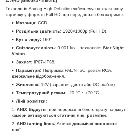
2. AHD (Висока чіткість)
Технологія Analog High Definition забезпечує деталізовану
картинку у форматі Full HD, що передається без затримок.
Матриця:
CCD.
Роздільна здатність:
1920×1080p (Full HD).
Кут огляду:
160°.
Світлочутливість:
0.001 lux + технологія
Star Night
Vision
.
Захист:
IP67–IP68.
Параметри:
Підтримка PAL/NTSC, роз'єм RCA,
дзеркальне відображення.
Живлення:
12V (варіанти: дроти або DC-роз'єм).
Температурний режим:
-20 °C ~ +70 °C.
Лінії розмітки:
AHD:
Відсутні
, при перерізанні білого дроту на джгуті
камери
активуються статичні лінії розмітки
.
AHD turning lines:
Активні
динамічні поворотні
лінії
.