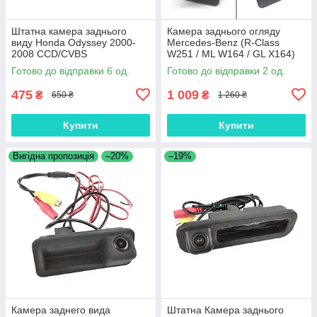
Штатна камера заднього
Камера заднього огляду
виду Honda Odyssey 2000-
Mercedes-Benz (R-Class
2008 CCD/CVBS
W251 / ML W164 / GL X164)
Готово до відправки 6 од.
Готово до відправки 2 од.
475
1 009
₴
₴
650 ₴
1 260 ₴
Купити
Купити
Вигідна пропозиція
–20%
–19%
Камера заднего вида
Штатна Камера заднього