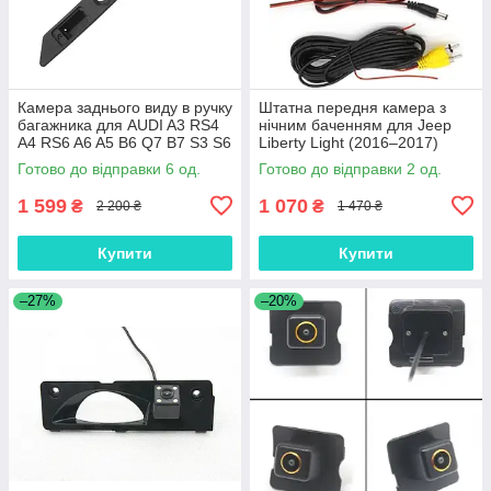
Камера заднього виду в ручку
Штатна передня камера з
багажника для AUDI A3 RS4
нічним баченням для Jeep
A4 RS6 A6 A5 B6 Q7 B7 S3 S6
Liberty Light (2016–2017)
S8 2010-2014
Готово до відправки 6 од.
Готово до відправки 2 од.
1 599
1 070
₴
₴
2 200 ₴
1 470 ₴
Купити
Купити
–27%
–20%