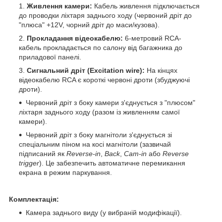
Живлення камери:
Кабель живлення підключається
до проводки ліхтаря заднього ходу (червоний дріт до
"плюса" +12V, чорний дріт до маси/кузова).
Прокладання відеокабелю:
6-метровий RCA-
кабель прокладається по салону від багажника до
приладової панелі.
Сигнальний дріт (Excitation wire):
На кінцях
відеокабелю RCA є короткі червоні дроти (збуджуючі
дроти).
Червоний дріт з боку камери з'єднується з "плюсом"
ліхтаря заднього ходу (разом із живленням самої
камери).
Червоний дріт з боку магнітоли з'єднується зі
спеціальним піном на косі магнітоли (зазвичай
підписаний як
Reverse-in
,
Back
,
Cam-in
або
Reverse
trigger
). Це забезпечить автоматичне перемикання
екрана в режим паркування.
Комплектація:
Камера заднього виду (у вибраній модифікації).