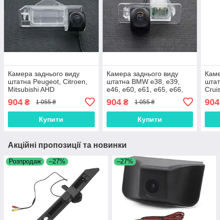
Камера заднього виду
Камера заднього виду
Каме
штатна Peugeot, Citroen,
штатна BMW e38, e39,
штат
Mitsubishi AHD
e46, e60, e61, e65, e66,
Crui
e90, e91, e92, x3, x4, x5,
Fort
904
904
904
₴
₴
1 055 ₴
1 055 ₴
x6 AHD
Купити
Купити
Акційні пропозиції та новинки
Розпродаж
–27%
–27%