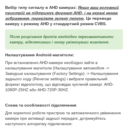
Вибір типу сигналу в AHD камерах:
Якщо ваш головний
пристрій не підтримує формат AHD, і на екрані немає
зображення, переріжте зелену петлю
. Це переведе
камеру з режиму AHD у стандартний режим CVBS.
Після розрізання дротів необхідно перезавантажити
камеру, відключивши і знову увімкнувши живлення.
Налаштування Android-магнітоли:
При встановленні AHD-камери необхідно зайти в
налаштування магнітоли (Налаштування автомобіля ->
Заводські налаштування (Factory Settings) -> Налаштування
заднього ходу (Reverse settings) і вибрати правильний
формат відеопотоку, що відповідає купленій камері: AHD-
1080P-25HZ або AHD-720P-30HZ.
Схема та особливості підключення
Для коректної роботи пристрою та автоматичного увімкнення
камери при активації задньої передачі, дотримуйтесь
наступного алгоритму підключення: