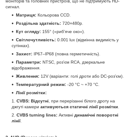
моніторів та головних пристроїв, що не підтримують HD-
сигнал.
Матриця:
Кольорова CCD.
Роздільна здатність:
720×480p.
Кут огляду:
155° («риб'яче око»).
Світлочутливість:
0.001 lux (відмінна видимість у
сутінках).
Захист:
IP67–IP68 (повна герметичність).
Параметри:
NTSC, роз'єм RCA, дзеркальне
відображення.
Живлення:
12V (варіанти: голі дроти або DC-роз'єм).
Температурний режим:
-20 °C ~ +70 °C.
Лінії розмітки:
CVBS:
Відсутні
, при перерізанні білого дроту на
джгуті камери
активуються статичні лінії розмітки
.
CVBS turning lines:
Активні
динамічні поворотні
лінії
.