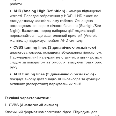
роботи.
AHD (Analog High Definition)
- камера підвищеної
чіткості. Передає зображення у HD/Full HD якості по
стандартному коаксіальному кабелю. Оснащена
покращеним сенсором нічного бачення (Starlight/Star
Night).
Важливо:
перед вибором цієї модифікації
переконайтеся, що ваш головний пристрій (Android-
магнітола) підтримує прийом AHD-сигналу.
CVBS turning lines (З динамічною розміткою)
-
аналогова камера, оснащена вбудованим гіроскопом.
Паркувальні лінії на екрані не статичні, а вигинаються
слідом за поворотом автомобіля, вказуючи траєкторію
руху.
AHD turning lines (З динамічною розміткою)
-
поєднує високу деталізацію AHD-сенсора та функцію
активних (поворотних) паркувальних ліній.
Технічні характеристики:
1. CVBS (Аналоговий сигнал)
Класичний формат композитного відео. Підходить для