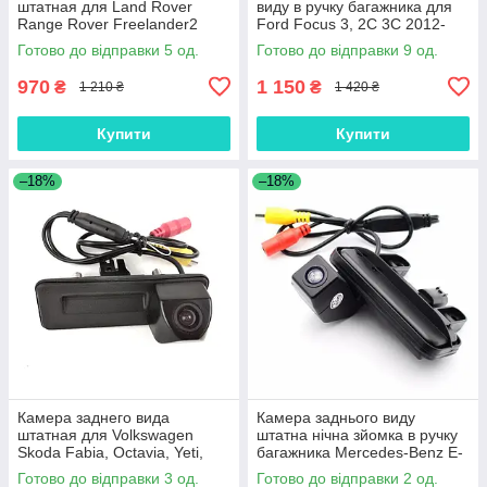
штатная для Land Rover
виду в ручку багажника для
Range Rover Freelander2
Ford Focus 3, 2C 3C 2012-
Ford Focus 2C 3C Sedan
2013
Готово до відправки 5 од.
Готово до відправки 9 од.
Mondeo (КЗШ-2802-00)
970
1 150
₴
₴
1 210 ₴
1 420 ₴
Купити
Купити
–18%
–18%
Камера заднего вида
Камера заднього виду
штатная для Volkswagen
штатна нічна зйомка в ручку
Skoda Fabia, Octavia, Yeti,
багажника Mercedes-Benz E-
Roomster, Audi A1, A2
Class W212
Готово до відправки 3 од.
Готово до відправки 2 од.