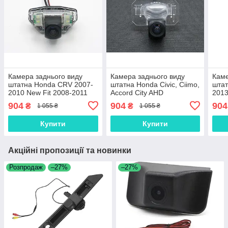
Камера заднього виду
Камера заднього виду
Каме
штатна Honda CRV 2007-
штатна Honda Civic, Ciimo,
штат
2010 New Fit 2008-2011
Accord City AHD
201
Crosstour Odessey AHD
904
904
904
₴
₴
1 055 ₴
1 055 ₴
Купити
Купити
Акційні пропозиції та новинки
Розпродаж
–27%
–27%