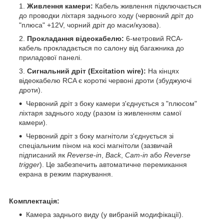
Живлення камери:
Кабель живлення підключається
до проводки ліхтаря заднього ходу (червоний дріт до
"плюса" +12V, чорний дріт до маси/кузова).
Прокладання відеокабелю:
6-метровий RCA-
кабель прокладається по салону від багажника до
приладової панелі.
Сигнальний дріт (Excitation wire):
На кінцях
відеокабелю RCA є короткі червоні дроти (збуджуючі
дроти).
Червоний дріт з боку камери з'єднується з "плюсом"
ліхтаря заднього ходу (разом із живленням самої
камери).
Червоний дріт з боку магнітоли з'єднується зі
спеціальним піном на косі магнітоли (зазвичай
підписаний як
Reverse-in
,
Back
,
Cam-in
або
Reverse
trigger
). Це забезпечить автоматичне перемикання
екрана в режим паркування.
Комплектація:
Камера заднього виду (у вибраній модифікації).