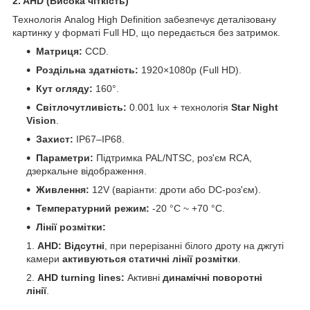
2. AHD (Висока чіткість)
Технологія Analog High Definition забезпечує деталізовану
картинку у форматі Full HD, що передається без затримок.
Матриця:
CCD.
Роздільна здатність:
1920×1080p (Full HD).
Кут огляду:
160°.
Світлочутливість:
0.001 lux + технологія
Star Night
Vision
.
Захист:
IP67–IP68.
Параметри:
Підтримка PAL/NTSC, роз'єм RCA,
дзеркальне відображення.
Живлення:
12V (варіанти: дроти або DC-роз'єм).
Температурний режим:
-20 °C ~ +70 °C.
Лінії розмітки:
AHD:
Відсутні
, при перерізанні білого дроту на джгуті
камери
активуються статичні лінії розмітки
.
AHD turning lines:
Активні
динамічні поворотні
лінії
.