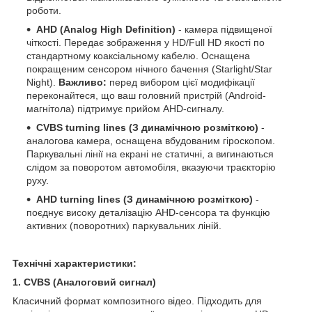
роботи.
AHD (Analog High Definition)
- камера підвищеної
чіткості. Передає зображення у HD/Full HD якості по
стандартному коаксіальному кабелю. Оснащена
покращеним сенсором нічного бачення (Starlight/Star
Night).
Важливо:
перед вибором цієї модифікації
переконайтеся, що ваш головний пристрій (Android-
магнітола) підтримує прийом AHD-сигналу.
CVBS turning lines (З динамічною розміткою)
-
аналогова камера, оснащена вбудованим гіроскопом.
Паркувальні лінії на екрані не статичні, а вигинаються
слідом за поворотом автомобіля, вказуючи траєкторію
руху.
AHD turning lines (З динамічною розміткою)
-
поєднує високу деталізацію AHD-сенсора та функцію
активних (поворотних) паркувальних ліній.
Технічні характеристики:
1. CVBS (Аналоговий сигнал)
Класичний формат композитного відео. Підходить для