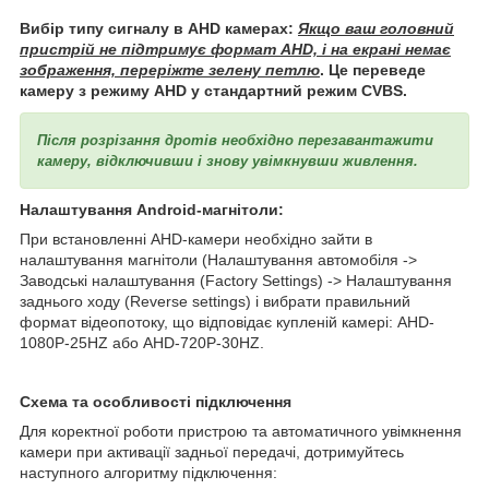
Вибір типу сигналу в AHD камерах:
Якщо ваш головний
пристрій не підтримує формат AHD, і на екрані немає
зображення, переріжте зелену петлю
. Це переведе
камеру з режиму AHD у стандартний режим CVBS.
Після розрізання дротів необхідно перезавантажити
камеру, відключивши і знову увімкнувши живлення.
Налаштування Android-магнітоли:
При встановленні AHD-камери необхідно зайти в
налаштування магнітоли (Налаштування автомобіля ->
Заводські налаштування (Factory Settings) -> Налаштування
заднього ходу (Reverse settings) і вибрати правильний
формат відеопотоку, що відповідає купленій камері: AHD-
1080P-25HZ або AHD-720P-30HZ.
Схема та особливості підключення
Для коректної роботи пристрою та автоматичного увімкнення
камери при активації задньої передачі, дотримуйтесь
наступного алгоритму підключення: