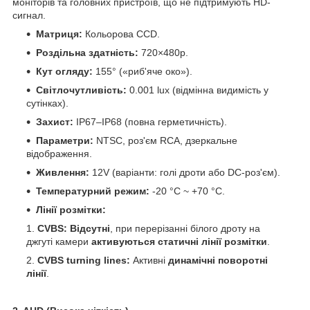
моніторів та головних пристроїв, що не підтримують HD-
сигнал.
Матриця:
Кольорова CCD.
Роздільна здатність:
720×480p.
Кут огляду:
155° («риб'яче око»).
Світлочутливість:
0.001 lux (відмінна видимість у
сутінках).
Захист:
IP67–IP68 (повна герметичність).
Параметри:
NTSC, роз'єм RCA, дзеркальне
відображення.
Живлення:
12V (варіанти: голі дроти або DC-роз'єм).
Температурний режим:
-20 °C ~ +70 °C.
Лінії розмітки:
CVBS:
Відсутні
, при перерізанні білого дроту на
джгуті камери
активуються статичні лінії розмітки
.
CVBS turning lines:
Активні
динамічні поворотні
лінії
.