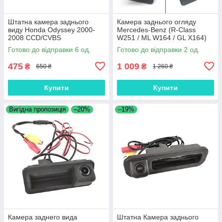
Штатна камера заднього
Камера заднього огляду
виду Honda Odyssey 2000-
Mercedes-Benz (R-Class
2008 CCD/CVBS
W251 / ML W164 / GL X164)
Готово до відправки 6 од.
Готово до відправки 2 од.
475
1 009
₴
₴
650 ₴
1 260 ₴
Купити
Купити
Вигідна пропозиція
–20%
–19%
Камера заднего вида
Штатна Камера заднього