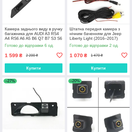
Камера заднього виду в ручку
Штатна передня камера з
багажника для AUDI A3 RS4
нічним баченням для Jeep
A4 RS6 A6 A5 B6 Q7 B7 S3 S6
Liberty Light (2016–2017)
S8 2010-2014
Готово до відправки 6 од.
Готово до відправки 2 од.
1 599
1 070
₴
₴
2 200 ₴
1 470 ₴
Купити
Купити
–27%
–20%