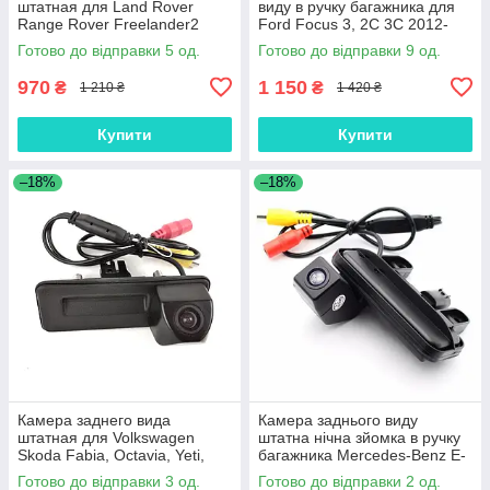
штатная для Land Rover
виду в ручку багажника для
Range Rover Freelander2
Ford Focus 3, 2C 3C 2012-
Ford Focus 2C 3C Sedan
2013
Готово до відправки 5 од.
Готово до відправки 9 од.
Mondeo (КЗШ-2802-00)
970
1 150
₴
₴
1 210 ₴
1 420 ₴
Купити
Купити
–18%
–18%
Камера заднего вида
Камера заднього виду
штатная для Volkswagen
штатна нічна зйомка в ручку
Skoda Fabia, Octavia, Yeti,
багажника Mercedes-Benz E-
Roomster, Audi A1, A2
Class W212
Готово до відправки 3 од.
Готово до відправки 2 од.