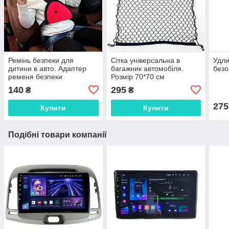
Ремінь безпеки для
Сітка універсальна в
Удли
дитини в авто. Адаптер
багажник автомобіля.
безо
ременя безпеки
Розмір 70*70 см
140
295
₴
₴
275
Купити
Купити
Подібні товари компанії