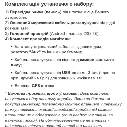
Комплектація установчого набору:
1)
Перехідна рамка (панель)
під штатне місце Вашого
автомобіля.
2)
Основний мережевий кабель-розгалужувач
під рідні
роз'єми авто.
3)
Головний пристрій
(Android-планшет 2/32 Гб).
4)
Комплект проводів магнітоли
:
Багатофункціональний кабель з відеовиходом,
розеткою
"Aux"
та іншими роз'ємами;
Кабель-розгалужувач під відеовхід
камери заднього
виду
;
Кабель-розгалужувач під
USB роз'єм - 2 шт.
(один на
4pin, другий на 6pin) для зовнішніх носіїв пам'яті;
Виносна
GPS антена
.
*
Важлива примітка щодо упаковки:
Весь комплект
пакується в одну загальну коробку. Якщо за бажанням
покупця менеджер попередньо монтує планшет у перехідну
рамку, наявність окремої заводської коробки від самого
планшета не є обов'язковою (вона кладеться тільки за
наявності місця). На обмін/повернення це не впливає -
оцінюється тільки товарний вигляд та цілісність