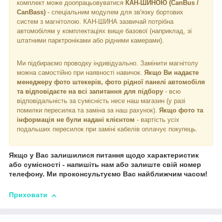
комплект може доопрацьовуватися
КАН-ШИНОЮ (CanBus /
CanBass)
- спеціальним модулем для зв'язку бортових
систем з магнітолою. КАН-ШИНА зазвичай потрібна
автомобілям у комплектаціях вище базової (наприклад, зі
штатними парктроніками або рідними камерами).
Ми підбираємо проводку індивідуально. Замінити магнітолу
можна самостійно при наявності навичок.
Якщо Ви надаєте
менеджеру фото штекерів, фото рідної панелі автомобіля
та відповідаєте на всі запитання для підбору
- всю
відповідальність за сумісність несе наш магазин (у разі
помилки пересилка та заміна за наш рахунок).
Якщо фото та
інформація не були надані клієнтом
- вартість усіх
подальших пересилок при заміні кабелів оплачує покупець.
Якщо у Вас залишилися питання щодо характеристик
або сумісності - напишіть нам або залиште свій номер
телефону. Ми проконсультуємо Вас найближчим часом!
Приховати