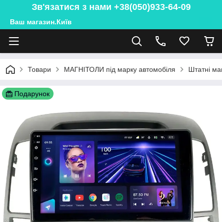
Зв'язатися з нами +38(050)933-64-09
Ваш магазин.Київ
Товари
МАГНІТОЛИ під марку автомобіля
Штатні ма
Подарунок