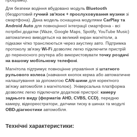
програми).
Для безпеки водіння вбудовано модуль
Bluetooth
(бездротовий
гучний зв'язок + прослуховування музики
зі
смартфона). Дана модель оснащена модулями
CarPlay та
Android Auto
для повноцінної інтеграції смартфона - всі
потрібні додатки (Waze, Google Maps, Spotify, YouTube Music)
автоматично виводяться на великий екран магнітоли, а
підказки чітко транслюються через акустику авто. Підтримка
протоколу зв'язку
Wi-Fi
дозволяє легко підключити пристрій
до переносного роутера або використовувати
точку роздачі
на вашому мобільному телефоні
.
Магнітола підтримує повноцінне управління зі
штатного
рульового колеса
(навчання кнопок керма або автоматичне
налаштування за допомогою
CAN-шини
для коректного
зв'язку автомобіля з магнітолою). Універсальна платформа
дозволяє легко підключати додаткові пристрої:
камеру
заднього виду (форматів AHD, CVBS, CCD)
, передню
камеру, відеореєстратори, датчики тиску в шинах та модулі
OBD-діагностики
автомобіля.
Технічні характеристики: