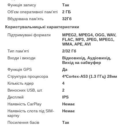
Функція запису
Так
Об'єм оперативної пам'яті
2 ГБ
Вбудована пам'ять
32Гб
Користувальницькі характеристики
Підтримувані формати
MPEG2, MPEG4, OGG, WAV,
FLAC, MP3, JPEG, MPEG1,
WMA, APE, AVI
Тип пам'яті
2/32 Гб
Входи і виходи
Відеовихід, Аудіовихід,
Вихід на сабвуфер
Функція GPS
Да
Структура процесора
4*Cortex-A53 (1.3 ГГц) 28нм
Кількість ядер
4
Виносних USB, шт.
2
Дисплей
IPS
Наявність CarPlay
Немає
Наявність слота під SIM-
Немає
картку
Посилення басів
Так