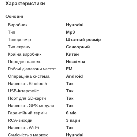
Характеристики
Основні
Виробник
Hyundai
Тип
Mp3
Типорозмір
Штатний розмір
Тип екрану
Сенсорний
Країна виробник
Китай
Передня панель
Незнімна
Робочі діапазони частот
FM
Операційна система
Android
Наявність Bluetooth
Так
USB-інтерфейс
Так
Порт для SD-карти
Так
Наявність GPS-модуля
Так
Гарантійний термін
6 міс
RCA-виходи
3 пари
Наявність Wi-Fi
Так
Сумісність з маркою
Hyundai