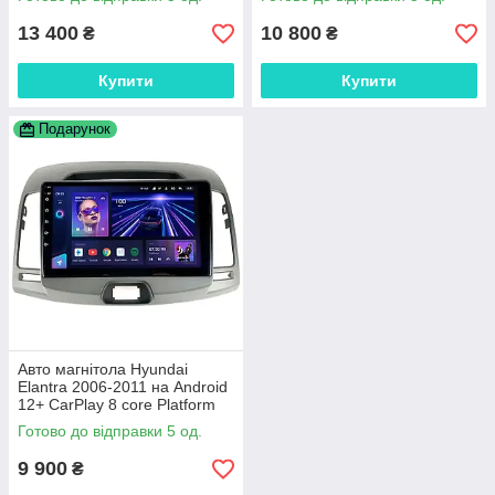
13 400
10 800
₴
₴
Купити
Купити
Подарунок
Авто магнітола Hyundai
Elantra 2006-2011 на Android
12+ CarPlay 8 core Platform
XyAuto
Готово до відправки 5 од.
9 900
₴