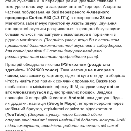
стане сучаснішим, а перехідна рамка ідеально співпаде з
текстурою пластику та зазорами штатної торпедо. Апаратна
частина побудована на базі перевіреного
4-ядерного
процесора Cortex-A53 (1.3 ГГц)
з техпроцесом
28 нм
.
Магнітола забезпечує
пристойну якість звуку
. Звучання
стандартної акустики розкривається з кращого боку завдяки
більшій кількості налаштувань еквалайзера в порівнянні з
рідною магнітолою.
(Зверніть увагу: якщо Ви є власником
преміальної багатокомпонентної акустики з сабвуфером,
для повної реалізації її потенціалу рекомендуємо
розглянути наші системи професійного рівня).
Пристрій обладнано якісним
IPS-екраном (роздільна
здатність 1024*600 точок)
. Така матриця
не вигорає з
часом
, має соковиту картинку, відмінні кути огляду та зберігає
чіткість навіть при прямих сонячних променях. Важливою
особливістю є мінімізація ефекту ШІМ, завдяки чому
очі не
втомлюватимуться
під час тривалих поїздок. Завдяки
повноцінній операційній системі
Android
, вам доступні будь-
які додатки: навігація (
Google Maps
), інтернет-серфінг через
мобільний браузер, стрімінгові сервіси та відеохостинги
(
YouTube
).
(Зверніть увагу: через базовий обсяг
оперативної пам'яті важкі навігаційні додатки можуть іноді
підгальмовувати, швидкість роботи залежить від самої