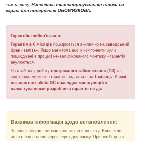
комплекту.
Наявність транспортувальної плівки на
екрані для повернення ОБОВ'ЯЗКОВА.
Гарантійні зобов'язання:
Гарантія в 6 місяців
поширюється виключно на
заводський
брак «заліза»
. Якщо магнітола або її компоненти були
пошкоджені в процесі некваліфікованого монтажу - гарантія
анулюється.
На стабільну роботу
програмного забезпечення (ПЗ)
та
софтових елементів гарантія надається на
1 місяць
.
У разі
незворотних збоїв ОС внаслідок маніпуляцій з
налаштуваннями розробника гарантія не діє
.
Важлива інформація щодо встановлення:
За своєю суттю система аналогічна планшету. Вона стає
чітко в рідне місце через перехідну рамку. При необхідності