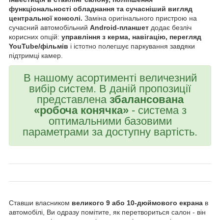
функціональності обладнання та сучасніший вигляд
центральної консолі.
Заміна оригінального пристрою на
сучасний автомобільний
Android-планшет
додає безліч
корисних опцій:
управління з керма, навігацію, перегляд
YouTube/фільмів
і істотно полегшує паркування завдяки
підтримці камер.
В нашому асортименті величезний
вибір систем. В даній пропозиції
представлена
збалансована
«робоча конячка»
- система з
оптимальними базовими
параметрами за доступну вартість.
Ставши власником
великого 9 або 10-дюймового екрана
в
автомобілі, Ви одразу помітите, як перетвориться салон - він