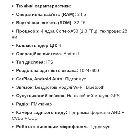
Технічні характеристики:
Оперативна пам'ять (RAM):
2 Гб
Внутрішня пам'ять (ROM):
32 Гб
Процесор:
4 ядра Cortex-A53 (1.3 ГГц), техпроцес 28
нм
Кількість ядер ЦП:
4
Операційна система:
Android
Тип дисплея:
IPS
Роздільна здатність екрана:
1024x600
CarPlay, Android Auto:
Підтримує
Зв'язок:
Бездротові модулі Wi-Fi, Bluetooth
Супутниковий зв'язок:
Навігаційний модуль GPS
Радіо:
FM-тюнер
Камера заднього виду:
Підтримка форматів
AHD
+
CVBS + CCD
Робота з виносним мікрофоном:
Підтримує