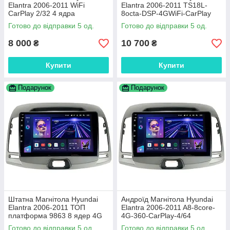
Elantra 2006-2011 WiFi
Elantra 2006-2011 TS18L-
CarPlay 2/32 4 ядра
8octa-DSP-4GWiFi-CarPlay
Готово до відправки 5 од.
Готово до відправки 5 од.
8 000
10 700
₴
₴
Купити
Купити
Подарунок
Подарунок
Штатна Магнітола Hyundai
Андроїд Магнітола Hyundai
Elantra 2006-2011 ТОП
Elantra 2006-2011 A8-8core-
платформа 9863 8 ядер 4G
4G-360-CarPlay-4/64
DSP
Готово до відправки 5 од.
Готово до відправки 5 од.