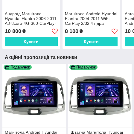
Андроїд Магнітола
Магнітола Android Hyundai
Авто
Hyundai Elantra 2006-2011
Elantra 2004-2011 WiFi
Elan
A8-8core-4G-360-CarPlay-
CarPlay 2/32 4 ядра
Andr
4/64
Plat
10 800
8 100
10 
₴
₴
Купити
Купити
Акційні пропозиції та новинки
Подарунок
Подарунок
Магнітола Android Hyundai
Штатна Магнітола Hyundai