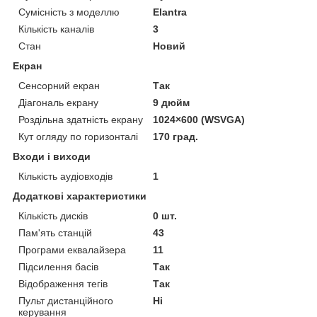
Сумісність з моделлю
Elantra
Кількість каналів
3
Стан
Новий
Екран
Сенсорний екран
Так
Діагональ екрану
9 дюйм
Роздільна здатність екрану
1024×600 (WSVGA)
Кут огляду по горизонталі
170 град.
Входи і виходи
Кількість аудіовходів
1
Додаткові характеристики
Кількість дисків
0 шт.
Пам'ять станцій
43
Програми еквалайзера
11
Підсилення басів
Так
Відображення тегів
Так
Пульт дистанційного
Ні
керування